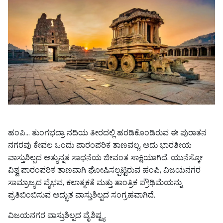
ಹಂಪಿ… ತುಂಗಭದ್ರಾ ನದಿಯ ತೀರದಲ್ಲಿ ಹರಡಿಕೊಂಡಿರುವ ಈ ಪುರಾತನ
ನಗರವು ಕೇವಲ ಒಂದು ಪಾರಂಪರಿಕ ತಾಣವಲ್ಲ, ಅದು ಭಾರತೀಯ
ವಾಸ್ತುಶಿಲ್ಪದ ಅತ್ಯುನ್ನತ ಸಾಧನೆಯ ಜೀವಂತ ಸಾಕ್ಷಿಯಾಗಿದೆ. ಯುನೆಸ್ಕೋ
ವಿಶ್ವ ಪಾರಂಪರಿಕ ತಾಣವಾಗಿ ಘೋಷಿಸಲ್ಪಟ್ಟಿರುವ ಹಂಪಿ, ವಿಜಯನಗರ
ಸಾಮ್ರಾಜ್ಯದ ವೈಭವ, ಕಲಾತ್ಮಕತೆ ಮತ್ತು ತಾಂತ್ರಿಕ ಪ್ರೌಢಿಮೆಯನ್ನು
ಪ್ರತಿಬಿಂಬಿಸುವ ಅದ್ಭುತ ವಾಸ್ತುಶಿಲ್ಪದ ಸಂಗ್ರಹವಾಗಿದೆ.
ವಿಜಯನಗರ ವಾಸ್ತುಶಿಲ್ಪದ ವೈಶಿಷ್ಟ್ಯ