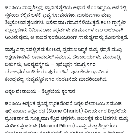
ಹಂಪಿಯ ವಾಸ್ತುಶಿಲ್ಪವು ದ್ರಾವಿಡ ಶೈಲಿಯ ಆಧಾರ ಹೊಂದಿದ್ದರೂ, ಅದರಲ್ಲಿ
ಸ್ಥಳೀಯ ಕಲ್ಲಿನ ಬಳಕೆ, ಭವ್ಯ ಗೋಪುರಗಳು, ಮಂಟಪಗಳು ಮತ್ತು
ಶಿಲ್ಪಶೋಭಿತ ಸ್ತಂಭಗಳು ವಿಶೇಷವಾಗಿ ಗಮನಸೆಳೆಯುತ್ತವೆ. ಕಠಿಣ ಗ್ರಾನೈಟ್
ಕಲ್ಲನ್ನು ಬಳಸಿ ನಿರ್ಮಿಸಲಾದ ಕಟ್ಟಡಗಳು ಶತಮಾನಗಳ ಕಾಲ ಅಚಲವಾಗಿ
ನಿಂತಿರುವುದು, ಆ ಕಾಲದ ಇಂಜಿನಿಯರಿಂಗ್ ಸಾಮರ್ಥ್ಯವನ್ನು ತೋರಿಸುತ್ತದೆ.
ವಾಸ್ತು ವಿನ್ಯಾಸದಲ್ಲಿ ಸಮತೋಲನ, ಪ್ರಮಾಣಬದ್ಧತೆ ಮತ್ತು ಭವ್ಯತೆ ಮುಖ್ಯ
ಲಕ್ಷಣಗಳಾಗಿವೆ. ರಾಜಮಹಲ್ ಸಮೂಹ, ದೇವಾಲಯಗಳು, ಮಾರುಕಟ್ಟೆ
ಬೀದಿಗಳು, ಜಲವ್ಯವಸ್ಥೆಗಳು — ಇವೆಲ್ಲವೂ ಸಮಗ್ರ ನಗರ
ಯೋಜನೆಯೊಂದಿಗೇ ರೂಪುಗೊಂಡಿವೆ. ಇದು ಕೇವಲ ಧಾರ್ಮಿಕ
ಕೇಂದ್ರವಲ್ಲ; ಸುವ್ಯವಸ್ಥಿತ ನಗರ ಸಂರಚನೆಯ ಮಾದರಿಯಾಗಿದೆ.
ವಿಠ್ಠಲ ದೇವಾಲಯ – ಶಿಲ್ಪಕಲೆಯ ಶೃಂಗಾರ
ಹಂಪಿಯ ಅತ್ಯಂತ ಪ್ರಸಿದ್ಧ ಸ್ಮಾರಕವೆಂದರೆ ವಿಠ್ಠಲ ದೇವಾಲಯ ಸಮೂಹ.
ಇಲ್ಲಿ ಕಾಣುವ ಕಲ್ಲಿನ ರಥ (Stone Chariot) ವಿಜಯನಗರ ಶಿಲ್ಪಕಲೆಯ
ಪ್ರತೀಕವಾಗಿದೆ. ಸೂಕ್ಷ್ಮವಾಗಿ ಕೆತ್ತಿದ ಚಕ್ರಗಳು, ಅಲಂಕೃತ ಮಂಟಪಗಳು ಮತ್ತು
ಸಂಗೀತ ಸ್ತಂಭಗಳು (Musical Pillars) ವಾಸ್ತು ಮತ್ತು ಶಿಲ್ಪಕಲೆಯ