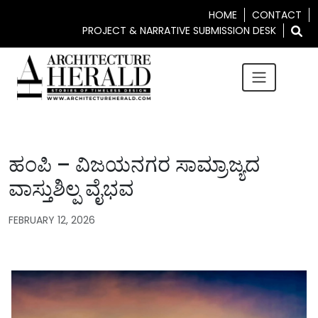
HOME
CONTACT
PROJECT & NARRATIVE SUBMISSION DESK
ಹಂಪಿ – ವಿಜಯನಗರ ಸಾಮ್ರಾಜ್ಯದ
ವಾಸ್ತುಶಿಲ್ಪ ವೈಭವ
FEBRUARY 12, 2026